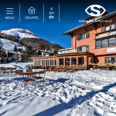
it
en
de
GRUPPE
MENU
Speciale Group
Speciale Home
Hotel Bernina Hospiz
2309 Restaurant
Chalet Speciale
Speciale Ski School