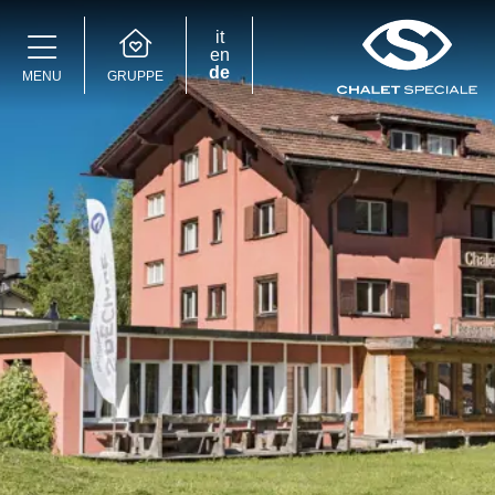
it
en
de
GRUPPE
MENU
Speciale Group
Speciale Home
Hotel Bernina Hospiz
2309 Restaurant
Chalet Speciale
Speciale Ski School