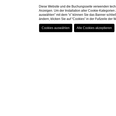
Diese Website und die Buchungsseite verwenden techn
Anzeigen. Um der Installation aller Cookie-Kategorien
auswählen” mit dem “x” können Sie das Banner schließ
ändern, klicken Sie auf “Cookies” in der Fußzeile der
ESPLORA
HOME
ERLEBNISSE
GOURMET
GOURMET