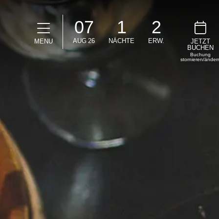
07
1
2
AUG
26
NÄCHTE
ERW.
MENU
JETZT
BUCHEN
Buchung
stornieren/änder