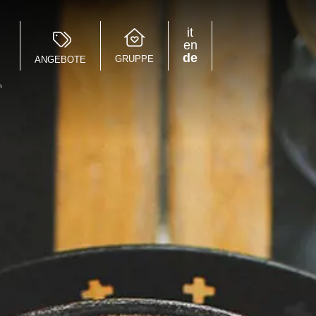
it
en
de
GRUPPE
ANGEBOTE
n
Speciale Group
Speciale Home
Hotel Bernina Hospiz
2309 Restaurant
Chalet Speciale
Speciale Ski School