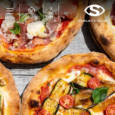
it
en
de
GRUPPE
MENU
Speciale Group
Speciale Home
Hotel Bernina Hospiz
2309 Restaurant
Chalet Speciale
Speciale Ski School