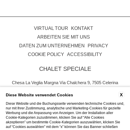
VIRTUAL TOUR
KONTAKT
ARBEITEN SIE MIT UNS
DATEN ZUM UNTERNEHMEN
PRIVACY
COOKIE POLICY
ACCESSIBILITY
CHALET SPECIALE
Chesa La Veglia Margna Via Chalchera 9, 7505 Celerina
Tel.
0041 76 236 73 38
X
Diese Website verwendet Cookies
Email.
hotel@chaletspeciale.com
P.Iva. CHE - 113.724.220
Diese Website und die Buchungsseite verwenden technische Cookies und,
nur mit Ihrer Zustimmung, analytische und Marketing-Cookies für gezielte
Werbung und die Anpassung von Anzeigen. Um der Installation aller
Cookie-Kategorien zuzustimmen, klicken Sie auf “Alle Cookies
akzeptieren” um bestimmte Cookie-Kategorien auszuwählen, klicken Sie
auf “Cookies auswählen” mit dem “x” können Sie das Banner schließen