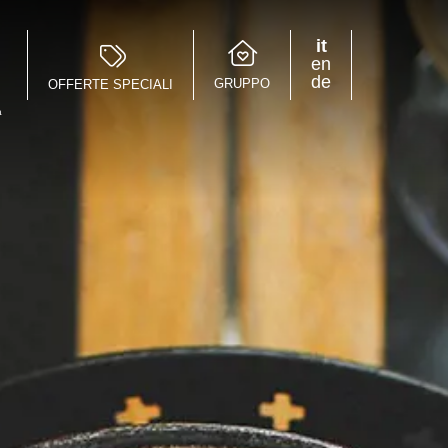
it
en
de
GRUPPO
OFFERTE SPECIALI
a
Speciale Group
Speciale Home
Hotel Bernina Hospiz
2309 Restaurant
Chalet Speciale
Speciale Ski School