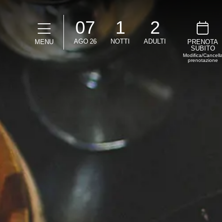
07
1
2
AGO
26
NOTTI
ADULTI
MENU
PRENOTA
SUBITO
Modifica/Cancell
prenotazione