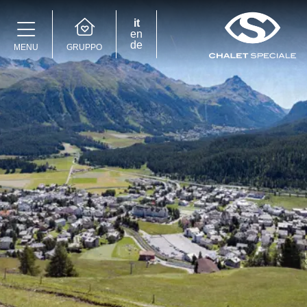
it
en
de
GRUPPO
MENU
Speciale Group
Speciale Home
Hotel Bernina Hospiz
2309 Restaurant
Chalet Speciale
Speciale Ski School