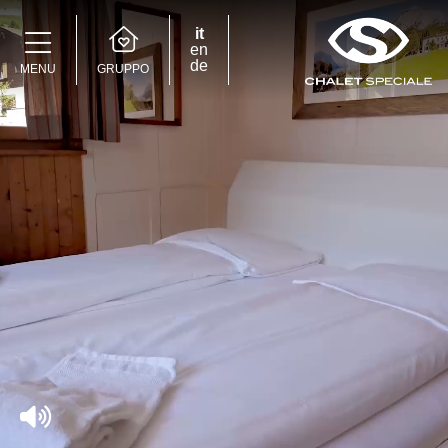
it
en
de
GRUPPO
MENU
Speciale Group
Speciale Home
Hotel Bernina Hospiz
2309 Restaurant
Chalet Speciale
Speciale Ski School