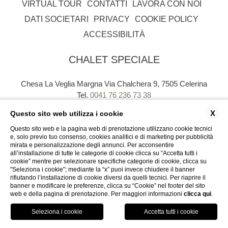
VIRTUAL TOUR
CONTATTI
LAVORA CON NOI
DATI SOCIETARI
PRIVACY
COOKIE POLICY
ACCESSIBILITÀ
CHALET SPECIALE
Chesa La Veglia Margna Via Chalchera 9, 7505 Celerina
Tel.
0041 76 236 73 38
Email.
hotel@chaletspeciale.com
X
Questo sito web utilizza i cookie
P.Iva. CHE - 113.724.220
Questo sito web e la pagina web di prenotazione utilizzano cookie tecnici
e, solo previo tuo consenso, cookies analitici e di marketing per pubblicità
mirata e personalizzazione degli annunci. Per acconsentire
all’installazione di tutte le categorie di cookie clicca su “Accetta tutti i
cookie” mentre per selezionare specifiche categorie di cookie, clicca su
"Seleziona i cookie"; mediante la “x” puoi invece chiudere il banner
rifiutando l’installazione di cookie diversi da quelli tecnici. Per riaprire il
WEBSITE BY BLASTNESS
banner e modificare le preferenze, clicca su “Cookie” nel footer del sito
web e della pagina di prenotazione. Per maggiori informazioni
clicca qui
.